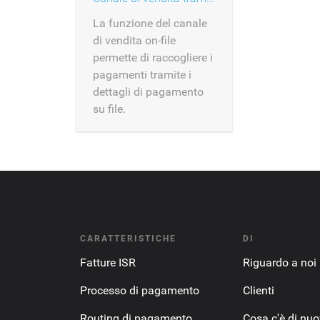
La funzione del canale
di vendita on-file
permette di raccogliere i
pagamenti tramite i
dettagli di pagamento
su file.
CARATTERISTICHE
DI
Fatture ISR
Riguardo a noi
Processo di pagamento
Clienti
Routing di pagamento
Cosa c'è di nu