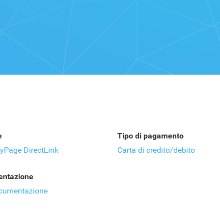
e
Tipo di pagamento
yPage DirectLink
Carta di credito/debito
ntazione
ocumentazione