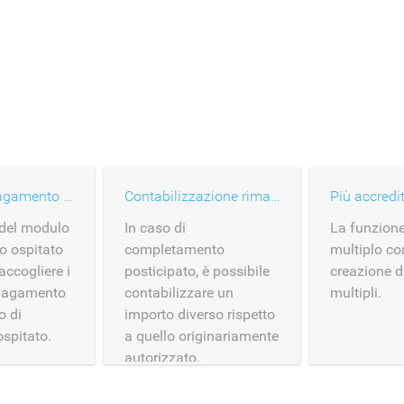
Modulo di pagamento hosted
Contabilizzazione rimandata
Più accredit
 del modulo
In caso di
La funzione
o ospitato
completamento
multiplo co
accogliere i
posticipato, è possibile
creazione d
 pagamento
contabilizzare un
multipli.
o di
importo diverso rispetto
spitato.
a quello originariamente
autorizzato.