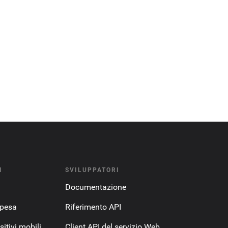
I
SVILUPPATORI
Documentazione
spesa
Riferimento API
itivi mobili
Client API del servizio Web