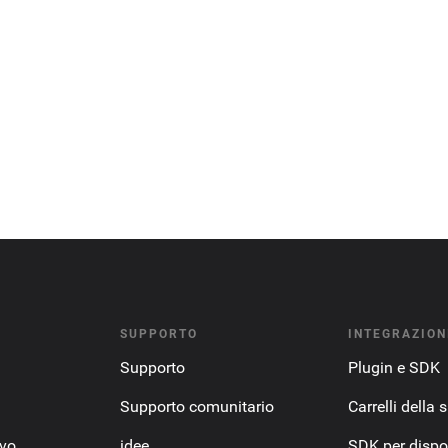
SUPPORTO
INTEGRAZION
Supporto
Plugin e SDK
Supporto comunitario
Carrelli della 
ovo
idee
SDK per dispos