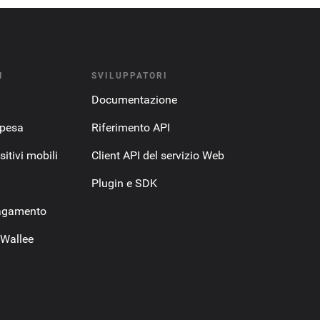
I
SVILUPPATORI
Documentazione
spesa
Riferimento API
itivi mobili
Client API del servizio Web
Plugin e SDK
pagamento
 Wallee