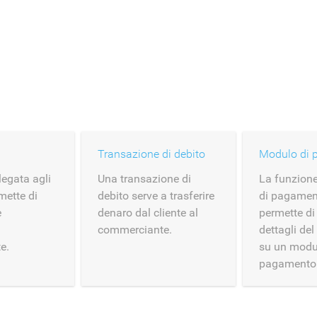
Transazione di debito
legata agli
Una transazione di
La funzion
mette di
debito serve a trasferire
di pagamen
e
denaro dal cliente al
permette di 
commerciante.
dettagli de
e.
su un modu
pagamento 