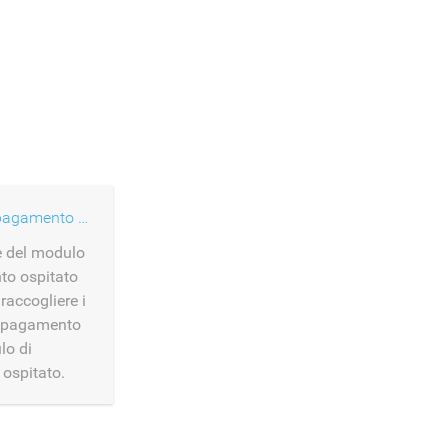
Modulo di pagamento hosted
e del modulo
to ospitato
raccogliere i
l pagamento
lo di
ospitato.