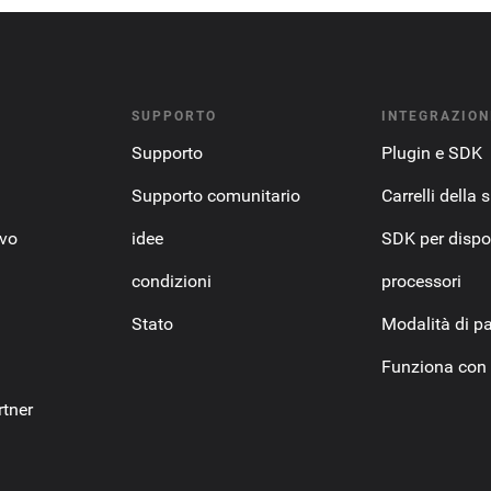
SUPPORTO
INTEGRAZION
Supporto
Plugin e SDK
Supporto comunitario
Carrelli della 
ovo
idee
SDK per dispos
condizioni
processori
Stato
Modalità di 
Funziona con
tner