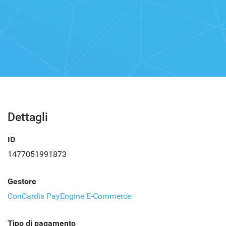
Dettagli
ID
1477051991873
Gestore
ConCardis PayEngine E-Commerce
Tipo di pagamento