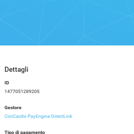
Dettagli
ID
1477051289205
Gestore
ConCardis PayEngine DirectLink
Tipo di pagamento