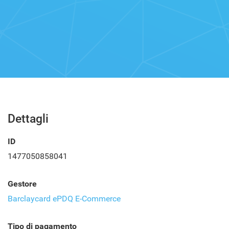
Dettagli
ID
1477050858041
Gestore
Barclaycard ePDQ E-Commerce
Tipo di pagamento