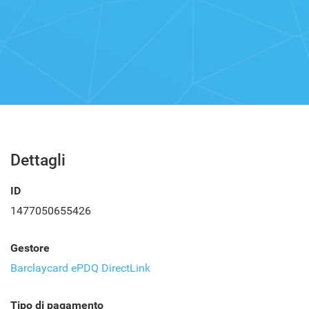
Dettagli
ID
1477050655426
Gestore
Barclaycard ePDQ DirectLink
Tipo di pagamento