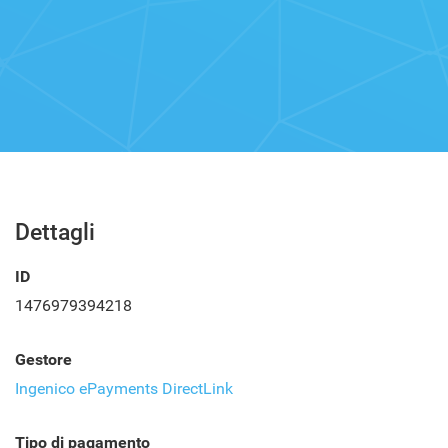
Dettagli
ID
1476979394218
Gestore
Ingenico ePayments DirectLink
Tipo di pagamento