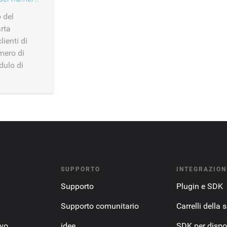
 del
rta
lienti di
umero di
dulo di
SUPPORTO
INTEGRAZION
Supporto
Plugin e SDK
Supporto comunitario
Carrelli della 
ovo
idee
SDK per dispos