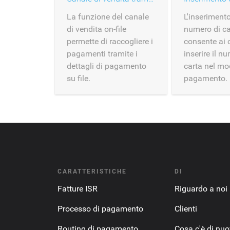
La funzione del canale
L'inserimento
di vendita on-file
numero di ca
permette di raccogliere i
consente ai c
pagamenti tramite i
inserire il n
dettagli di pagamento
carta nel mo
su file.
pagamento.
CARATTERISTICHE
DI
Fatture ISR
Riguardo a noi
Processo di pagamento
Clienti
Routing di pagamento
Cosa c'è di nu