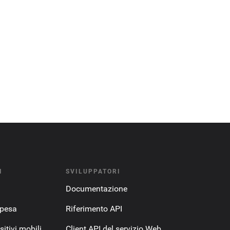
I
SVILUPPATORI
Documentazione
spesa
Riferimento API
itivi mobili
Client API del servizio Web