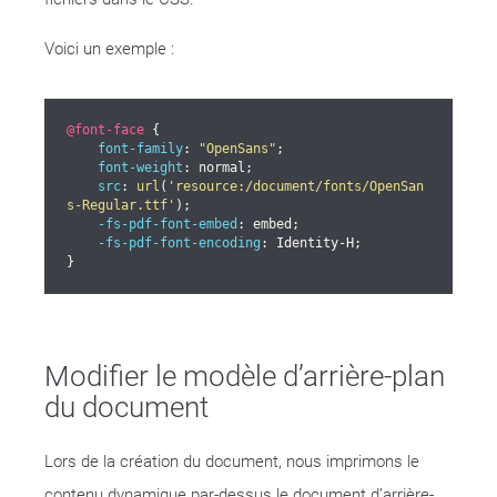
Voici un exemple :
@font-face
 {

font-family
: 
"OpenSans"
;

font-weight
: normal;

src
: 
url
(
'resource:/document/fonts/OpenSan
s-Regular.ttf'
);

-fs-pdf-font-embed
: embed;

-fs-pdf-font-encoding
: Identity-H;

}
Modifier le modèle d’arrière-plan
du document
Lors de la création du document, nous imprimons le
contenu dynamique par-dessus le document d’arrière-