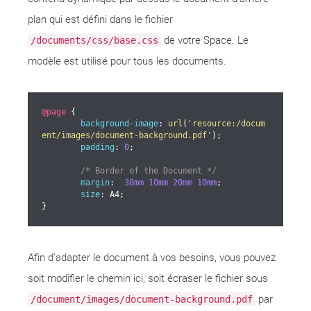
plan qui est défini dans le fichier
de votre Space. Le
/documents/css/base.css
modèle est utilisé pour tous les documents.
@page
 {

background-image
: 
url
(
'resource:/docum
ent/images/document-background.pdf'
);

padding
: 
0
;

/* Border of the Document */
margin
:  
30mm
10mm
20mm
10mm
;

size
: A4;

}
Afin d’adapter le document à vos besoins, vous pouvez
soit modifier le chemin ici, soit écraser le fichier sous
par
/document/images/document-background.pdf