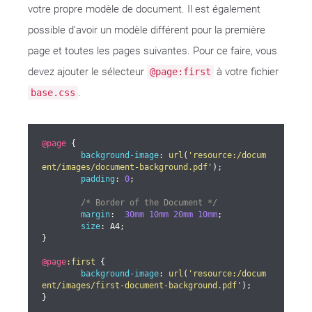
votre propre modèle de document. Il est également
possible d’avoir un modèle différent pour la première
page et toutes les pages suivantes. Pour ce faire, vous
devez ajouter le sélecteur
à votre fichier
@page:first
.
base.css
@page
 {

background-image
: 
url
(
'resource:/docum
ent/images/document-background.pdf'
);

padding
: 
0
;

/* Border of the Document */
margin
:  
30mm
10mm
20mm
10mm
;

size
: A4;

}

@page
:first
 {

background-image
: 
url
(
'resource:/docum
ent/images/first-document-background.pdf'
);

}