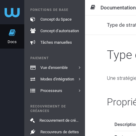
Documentation
FONCTIONS DE BASE
Concept du Space
Type de stra
Concept d’autorisation
Docs
Tâches manuelles
Type 
PAIEMENT
Vue d'ensemble
Une stratégie
Modes d'intégration
Processeurs
Propri
RECOUVREMENT DE
CRÉANCES
Recouvrement de créances
Descriptio
Recouvreurs de dettes