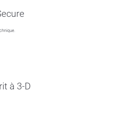
 Secure
echnique.
rit à 3-D