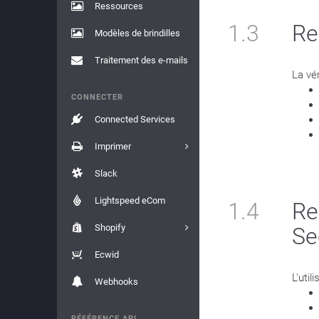
Ressources
1.3
Re
Modèles de brindilles
Traitement des e-mails
La vé
CONNECTER
Connected Services
Imprimer
Slack
Lightspeed eCom
1.4
Ref
Shopify
Se
Ecwid
L'uti
Webhooks
RÉFÉRENCE API