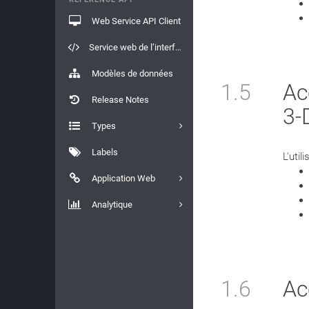
Web Service API Client
Service web de l’interface API
Modèles de données
1.5
Ac
Release Notes
3-
Types
Labels
L'util
Application Web
Analytique
1.6
Ac