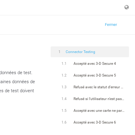
Fermer
1
Connector Testing
1.1
Accepté avec 3-D Secure 4
 données de test.
1.2
Accepté avec 3-D Secure 5
ertaines données de
1.3
Refusé avec le statut d'erreur 3-D Secure
es de test doivent
1.4
Refusé si l'utilisateur n'est pas inscrit à 3-D Secure
1.5
Accepté avec une carte ne participant pas à 3-D Secure
1.6
Accepté avec 3-D Secure 6