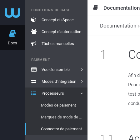
Documentation
FONCTIONS DE BASE
Concept du Space
Documentation re
Concept d’autorisation
Docs
Tâches manuelles
1
Co
PAIEMENT
Vue d'ensemble
Afin 
Modes d'intégration
Pour 
Processeurs
test 
condu
Modes de paiement
Marques de mode de paiement
Connector de paiement
1.1
Ac