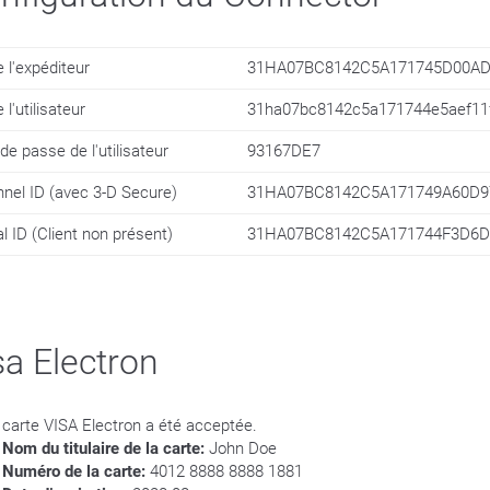
e l'expéditeur
31HA07BC8142C5A171745D00AD
 l'utilisateur
31ha07bc8142c5a171744e5aef11
de passe de l'utilisateur
93167DE7
nel ID (avec 3-D Secure)
31HA07BC8142C5A171749A60D9
l ID (Client non présent)
31HA07BC8142C5A171744F3D6D
sa Electron
 carte VISA Electron a été acceptée.
Nom du titulaire de la carte:
John Doe
Numéro de la carte:
4012 8888 8888 1881