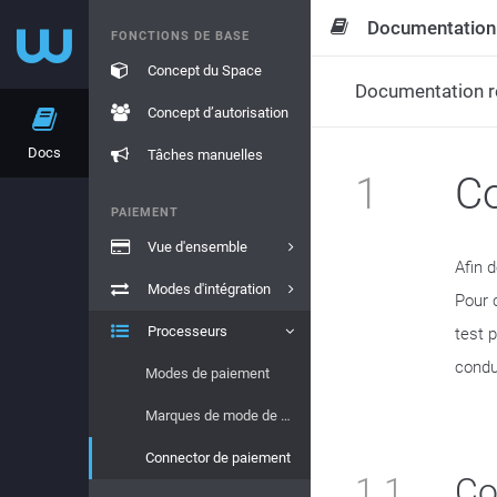
Documentation
FONCTIONS DE BASE
Concept du Space
Documentation re
Concept d’autorisation
Docs
Tâches manuelles
1
Co
PAIEMENT
Vue d'ensemble
Afin 
Modes d'intégration
Pour 
Processeurs
test 
condu
Modes de paiement
Marques de mode de paiement
Connector de paiement
1.1
Co