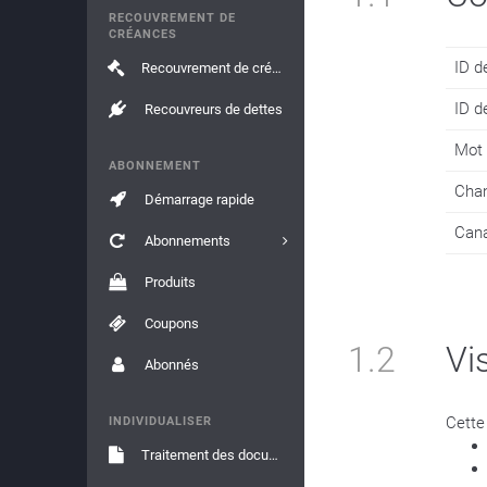
RECOUVREMENT DE
CRÉANCES
ID d
Recouvrement de créances
ID de
Recouvreurs de dettes
Mot 
ABONNEMENT
Chan
Démarrage rapide
Cana
Abonnements
Produits
Coupons
1.2
Vi
Abonnés
Cette
INDIVIDUALISER
Traitement des documents