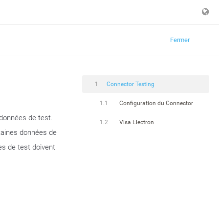
Fermer
1
Connector Testing
1.1
Configuration du Connector
 données de test.
1.2
Visa Electron
ertaines données de
es de test doivent