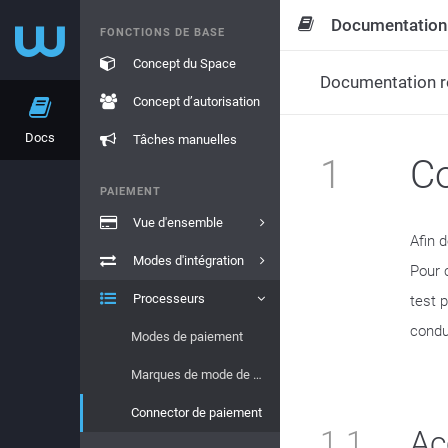
Documentation
FONCTIONS DE BASE
Concept du Space
Documentation re
Concept d’autorisation
Docs
Tâches manuelles
1
Co
PAIEMENT
Vue d'ensemble
Afin 
Modes d'intégration
Pour 
Processeurs
test 
condu
Modes de paiement
Marques de mode de paiement
Connector de paiement
1.1
Ac