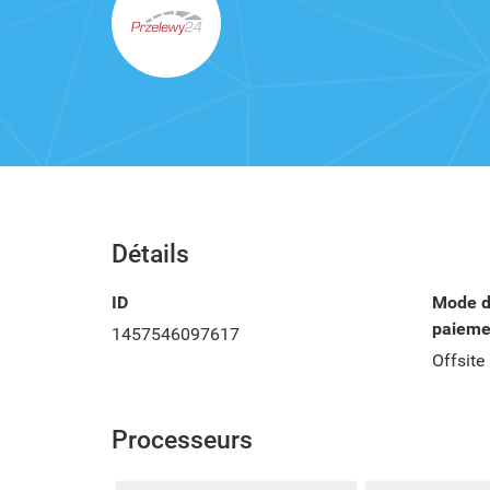
Détails
ID
Mode de
paieme
1457546097617
Offsite
Processeurs