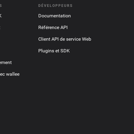
S
DÉVELOPPEURS
K
Documentation
t
Référence API
Client API de service Web
Plugins et SDK
ement
ec wallee