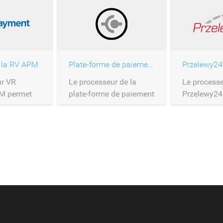
 la RV APM
Plate-forme de paiement ouverte
Przelewy24
ur VR
Le processeur de la
Le process
M permet
plate-forme de paiement
Przelewy24
es
ouverte.
traiter les 
 paiement
la platefor
via le
Przelewy24
VR