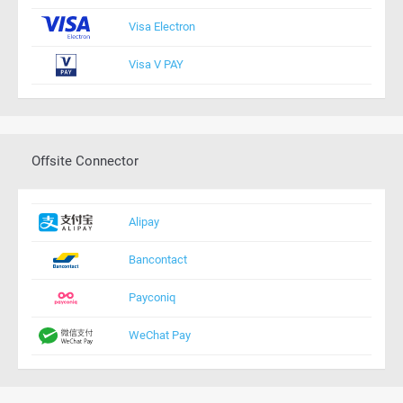
Visa Electron
Visa V PAY
Offsite Connector
Alipay
Bancontact
Payconiq
WeChat Pay