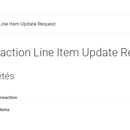
Line Item Update Request
action Line Item Update R
étés
ransaction
Items