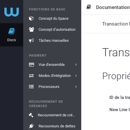
Documentation
FONCTIONS DE BASE
Concept du Space
Transaction 
Concept d’autorisation
Docs
Tâches manuelles
Trans
PAIEMENT
Vue d'ensemble
Propri
Modes d'intégration
Processeurs
ID de la t
RECOUVREMENT DE
CRÉANCES
New Line 
Recouvrement de créances
Recouvreurs de dettes