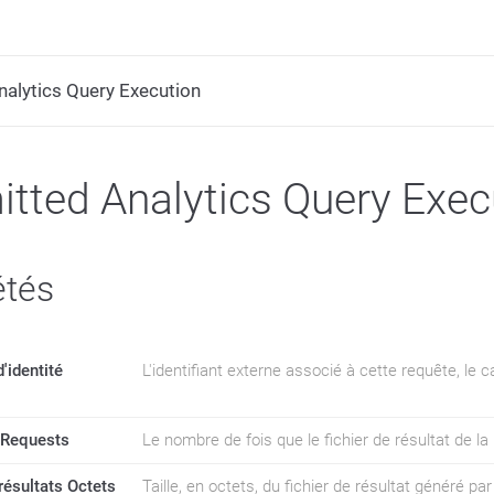
alytics Query Execution
tted Analytics Query Exec
étés
'identité
L'identifiant externe associé à cette requête, le 
Requests
Le nombre de fois que le fichier de résultat de la
 résultats Octets
Taille, en octets, du fichier de résultat généré par