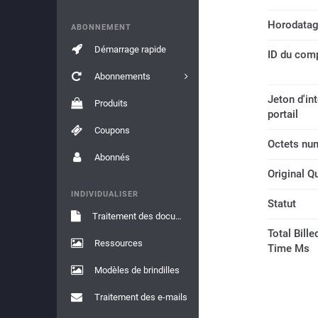
Horodatage
ABONNEMENT
Démarrage rapide
ID du com
Abonnements
Jeton d'in
Produits
portail
Coupons
Octets nu
Abonnés
Original Q
INDIVIDUALISER
Statut
Traitement des documents
Total Bill
Ressources
Time Ms
Modèles de brindilles
Traitement des e-mails