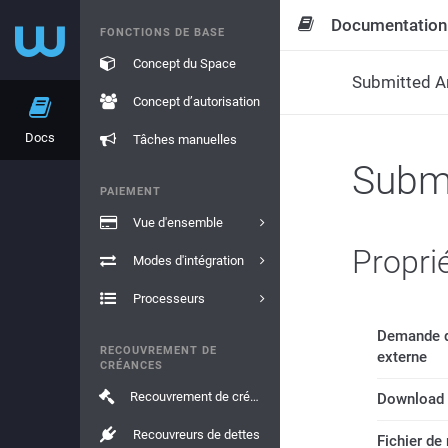
Documentation
FONCTIONS DE BASE
Concept du Space
Submitted An
Concept d’autorisation
Docs
Tâches manuelles
Submi
PAIEMENT
Vue d'ensemble
Propri
Modes d'intégration
Processeurs
Demande d
RECOUVREMENT DE
externe
CRÉANCES
Recouvrement de créances
Download 
Recouvreurs de dettes
Fichier de