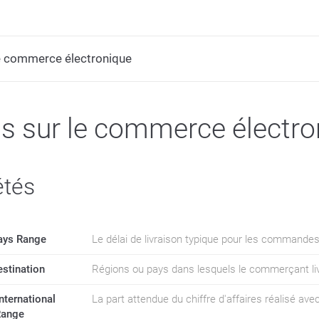
le commerce électronique
ls sur le commerce électr
étés
Days Range
Le délai de livraison typique pour les commandes 
estination
Régions ou pays dans lesquels le commerçant li
nternational
La part attendue du chiffre d'affaires réalisé ave
Range