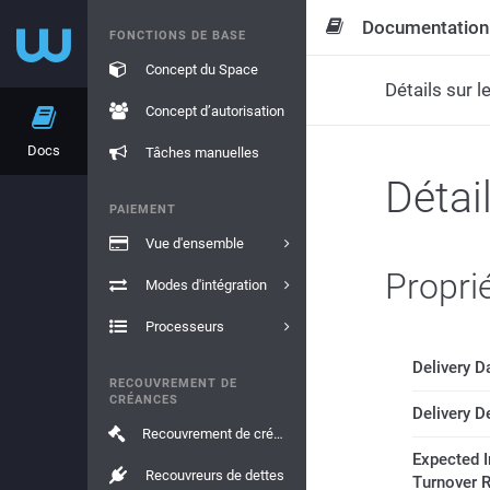
Documentation
FONCTIONS DE BASE
Concept du Space
Détails sur 
Concept d’autorisation
Docs
Tâches manuelles
Détai
PAIEMENT
Vue d'ensemble
Propri
Modes d'intégration
Processeurs
Delivery 
RECOUVREMENT DE
CRÉANCES
Delivery D
Recouvrement de créances
Expected I
Recouvreurs de dettes
Turnover 