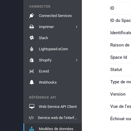
CONNECTER
ID
Connected Services
ID du Spac
Imprimer
Identifica
Slack
Raison de l
Lightspeed eCom
Space Id
Shopify
Statut
Ecwid
Type de m
Webhooks
Version
RÉFÉRENCE API
Vue de l'e
Web Service API Client
Service web de l’interface API
Échoué su
Modèles de données