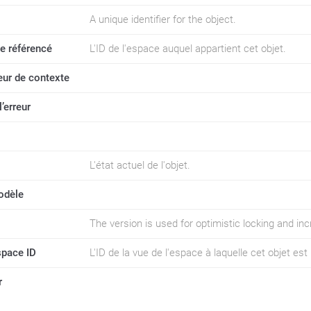
A unique identifier for the object.
e référencé
L'ID de l'espace auquel appartient cet objet.
teur de contexte
’erreur
L'état actuel de l'objet.
odèle
The version is used for optimistic locking and i
space ID
L'ID de la vue de l'espace à laquelle cet objet est l
r