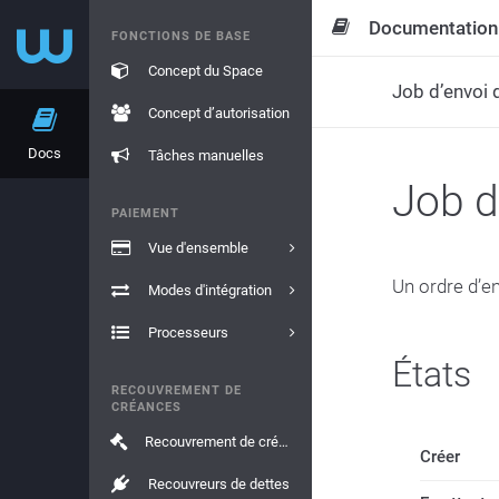
Documentation
FONCTIONS DE BASE
Concept du Space
Job d’envoi 
Concept d’autorisation
Docs
Tâches manuelles
Job d
PAIEMENT
Vue d'ensemble
Un ordre d’en
Modes d'intégration
Processeurs
États
RECOUVREMENT DE
CRÉANCES
Recouvrement de créances
Créer
Recouvreurs de dettes