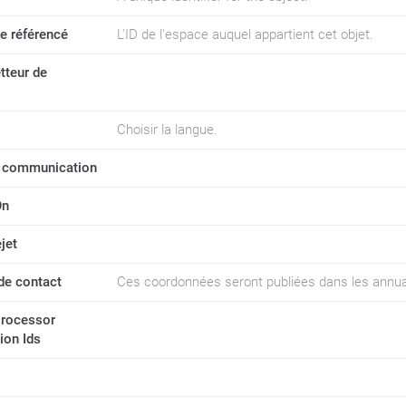
e référencé
L'ID de l'espace auquel appartient cet objet.
etteur de
Choisir la langue.
 communication
On
jet
de contact
Ces coordonnées seront publiées dans les annuaire
Processor
ion Ids