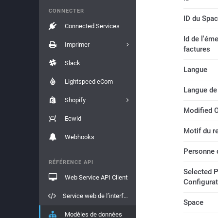
CONNECTER
ID du Spac
Connected Services
Id de l'ém
Imprimer
factures
Slack
Langue
Lightspeed eCom
Langue de
Shopify
Modified 
Ecwid
Motif du re
Webhooks
Personne 
RÉFÉRENCE API
Selected 
Web Service API Client
Configurat
Service web de l’interface API
Space
Modèles de données