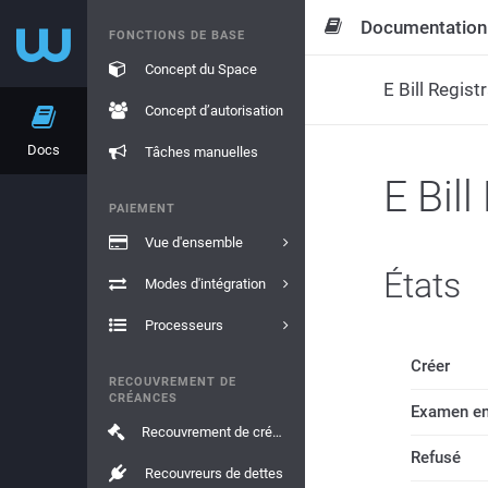
Documentation
FONCTIONS DE BASE
Concept du Space
E Bill Regist
Concept d’autorisation
Docs
Tâches manuelles
E Bill
PAIEMENT
Vue d'ensemble
États
Modes d'intégration
Processeurs
Créer
RECOUVREMENT DE
CRÉANCES
Examen en
Recouvrement de créances
Refusé
Recouvreurs de dettes