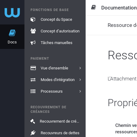
Documentation
FONCTIONS DE BASE
Concept du Space
Ressource d
Concept d’autorisation
Docs
Tâches manuelles
Resso
PAIEMENT
Vue d'ensemble
L’Attachment
Modes d'intégration
Processeurs
Propri
RECOUVREMENT DE
CRÉANCES
Recouvrement de créances
Chemin ve
ressource
Recouvreurs de dettes