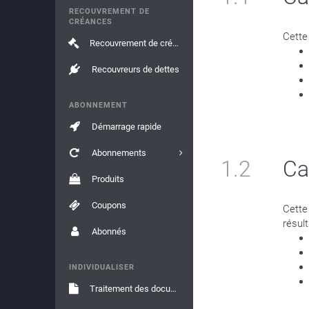
RECOUVREMENT DE
CRÉANCES
Cette
Recouvrement de créances
Recouvreurs de dettes
ABONNEMENT
Démarrage rapide
Abonnements
1.2
Ca
Produits
Coupons
Cette
résul
Abonnés
INDIVIDUALISER
Traitement des documents