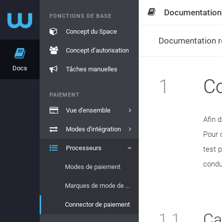
Documentation
FONCTIONS DE BASE
Concept du Space
Documentation re
Concept d’autorisation
Docs
Tâches manuelles
1
Co
PAIEMENT
Vue d'ensemble
Afin 
Modes d'intégration
Pour 
Processeurs
test 
condu
Modes de paiement
Marques de mode de paiement
Connector de paiement
1.1
Ca