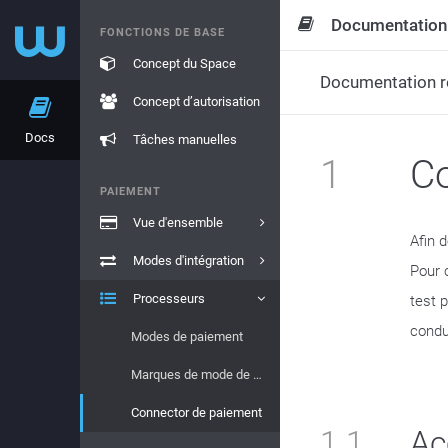
Documentation
FONCTIONS DE BASE
Concept du Space
Documentation re
Concept d’autorisation
Docs
Tâches manuelles
1
Co
PAIEMENT
Vue d'ensemble
Afin 
Modes d'intégration
Pour 
Processeurs
test 
condu
Modes de paiement
Marques de mode de paiement
Connector de paiement
1.1
Ac