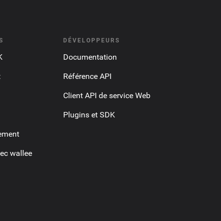
S
DÉVELOPPEURS
K
Documentation
t
Référence API
Client API de service Web
Plugins et SDK
ement
ec wallee