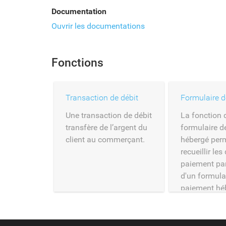
Documentation
Ouvrir les documentations
Fonctions
Transaction de débit
Une transaction de débit
La fonction 
transfère de l’argent du
formulaire d
client au commerçant.
hébergé per
recueillir les
paiement par
d'un formula
paiement hé