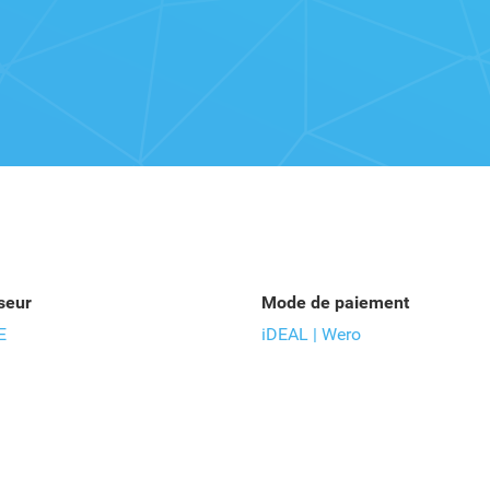
seur
Mode de paiement
E
iDEAL | Wero