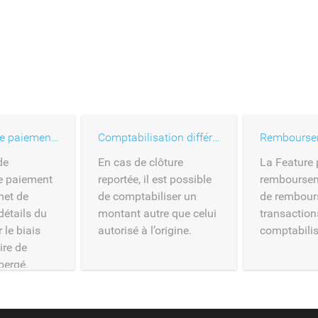
Formulaire de paiement hébergé
Comptabilisation différée
Rembourse
de
En cas de clôture
La Feature 
e paiement
reportée, il est possible
remboursem
met de
de comptabiliser un
de rembours
 détails du
montant autre que celui
transaction
 le biais
autorisé à l’origine.
comptabilis
ire de
bergé.