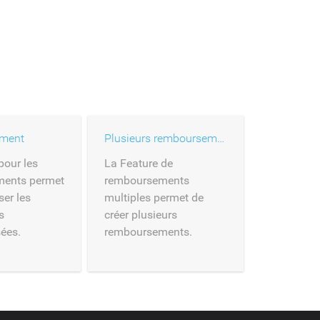
ment
Plusieurs remboursements
pour les
La Feature de
ents permet
remboursements
er les
multiples permet de
s
créer plusieurs
ées.
remboursements.