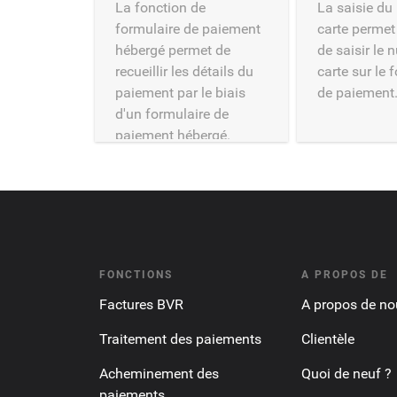
La fonction de
La saisie du
formulaire de paiement
carte permet
hébergé permet de
de saisir le
recueillir les détails du
carte sur le 
paiement par le biais
de paiement
d'un formulaire de
paiement hébergé.
FONCTIONS
A PROPOS DE
Factures BVR
A propos de no
Traitement des paiements
Clientèle
Acheminement des
Quoi de neuf ?
paiements