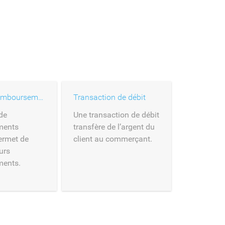
Plusieurs remboursements
Transaction de débit
de
Une transaction de débit
ments
transfère de l’argent du
ermet de
client au commerçant.
urs
ents.