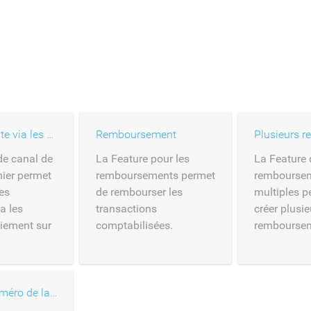
Canal de vente via les cartes déposées
Remboursement
de canal de
La Feature pour les
La Feature 
hier permet
remboursements permet
rembourse
les
de rembourser les
multiples p
a les
transactions
créer plusie
aiement sur
comptabilisées.
remboursem
Entrée du numéro de la carte