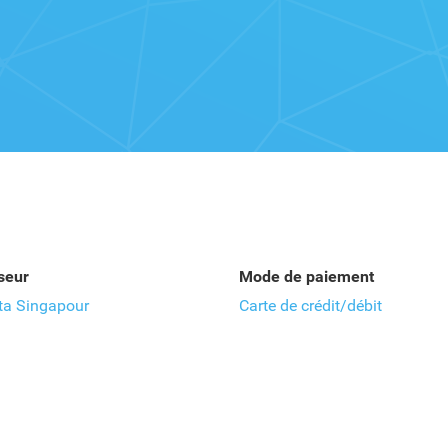
seur
Mode de paiement
ta Singapour
Carte de crédit/débit