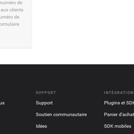
 numéro de
 aux clients
 numéro de
formulaire
.
SUPPORT
INTÉGRATION
us
Support
Plugins et SD
Soutien communautaire
Panier d'acha
Idées
SDK mobiles