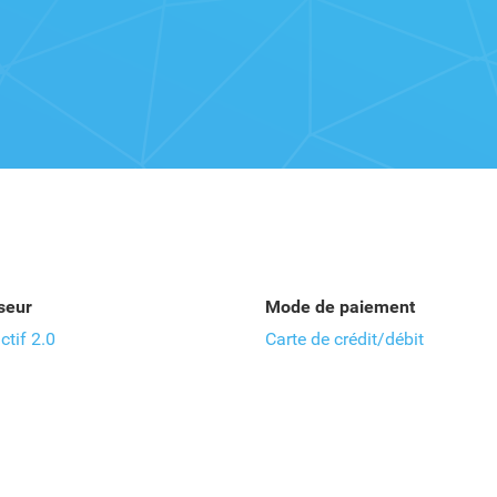
seur
Mode de paiement
tif 2.0
Carte de crédit/débit