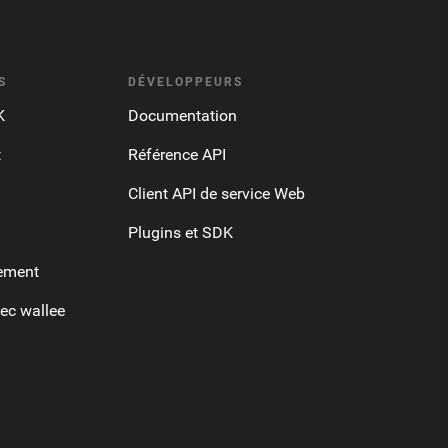
S
DÉVELOPPEURS
K
Documentation
t
Référence API
Client API de service Web
Plugins et SDK
ement
ec wallee