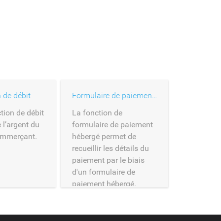
 de débit
Formulaire de paiement hébergé
tion de débit
La fonction de
 l’argent du
formulaire de paiement
commerçant.
hébergé permet de
recueillir les détails du
paiement par le biais
d'un formulaire de
paiement hébergé.