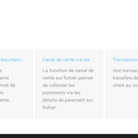
Plusieurs remboursements
Canal de vente via les cartes déposées
Transaction
e
La fonction de canal de
Une transac
ents
vente sur fichier permet
transfère de
rmet de
de collecter les
client au 
rs
paiements via les
ents.
détails de paiement sur
fichier.