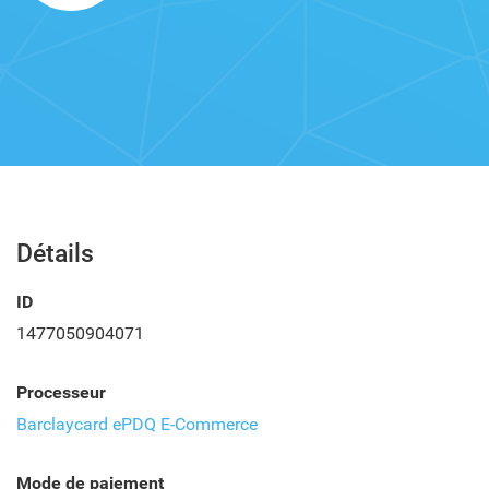
Détails
ID
1477050904071
Processeur
Barclaycard ePDQ E-Commerce
Mode de paiement