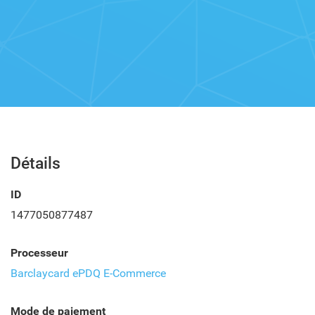
Détails
ID
1477050877487
Processeur
Barclaycard ePDQ E-Commerce
Mode de paiement