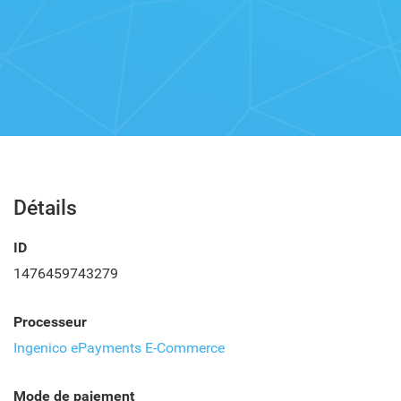
Détails
ID
1476459743279
Processeur
Ingenico ePayments E-Commerce
Mode de paiement