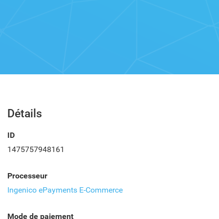
Détails
ID
1475757948161
Processeur
Ingenico ePayments E-Commerce
Mode de paiement