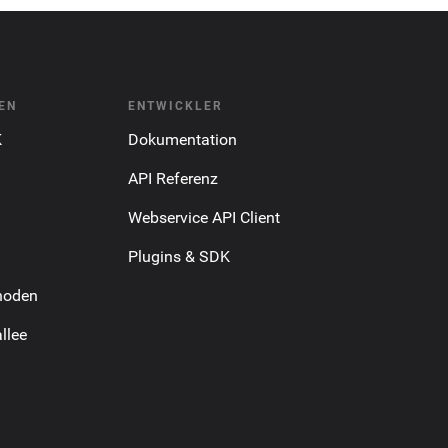
EN
ENTWICKLER
K
Dokumentation
API Referenz
Webservice API Client
Plugins & SDK
hoden
llee