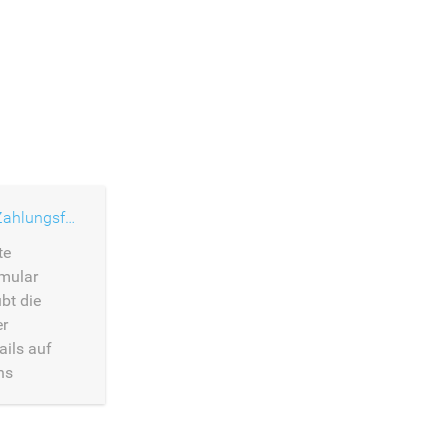
Gehostetes Zahlungsformular
te
mular
bt die
er
ils auf
ns
mular.