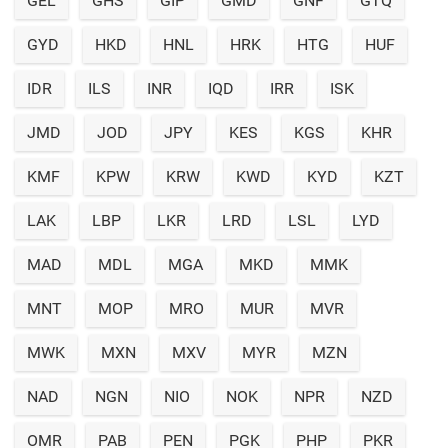
GEL
GHS
GIP
GMD
GNF
GTQ
GYD
HKD
HNL
HRK
HTG
HUF
IDR
ILS
INR
IQD
IRR
ISK
JMD
JOD
JPY
KES
KGS
KHR
KMF
KPW
KRW
KWD
KYD
KZT
LAK
LBP
LKR
LRD
LSL
LYD
MAD
MDL
MGA
MKD
MMK
MNT
MOP
MRO
MUR
MVR
MWK
MXN
MXV
MYR
MZN
NAD
NGN
NIO
NOK
NPR
NZD
OMR
PAB
PEN
PGK
PHP
PKR