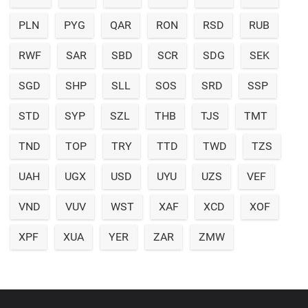
PLN
PYG
QAR
RON
RSD
RUB
RWF
SAR
SBD
SCR
SDG
SEK
SGD
SHP
SLL
SOS
SRD
SSP
STD
SYP
SZL
THB
TJS
TMT
TND
TOP
TRY
TTD
TWD
TZS
UAH
UGX
USD
UYU
UZS
VEF
VND
VUV
WST
XAF
XCD
XOF
XPF
XUA
YER
ZAR
ZMW