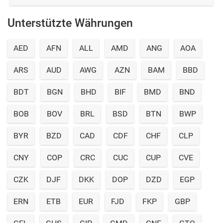
Unterstützte Währungen
AED
AFN
ALL
AMD
ANG
AOA
ARS
AUD
AWG
AZN
BAM
BBD
BDT
BGN
BHD
BIF
BMD
BND
BOB
BOV
BRL
BSD
BTN
BWP
BYR
BZD
CAD
CDF
CHF
CLP
CNY
COP
CRC
CUC
CUP
CVE
CZK
DJF
DKK
DOP
DZD
EGP
ERN
ETB
EUR
FJD
FKP
GBP