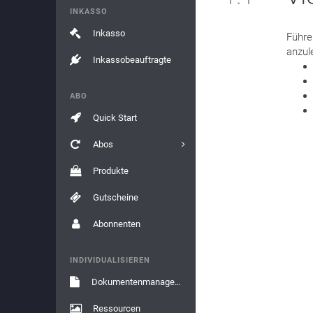
INKASSO
Inkasso
Führe
anzul
Inkassobeauftragte
ABO
Quick Start
Abos
Produkte
Gutscheine
Abonnenten
INDIVIDUALISIEREN
Dokumentenmanagement
Ressourcen