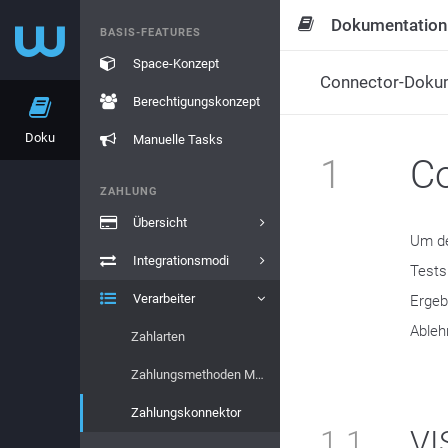
Dokumentation
BASIS-FEATURES
Space-Konzept
Connector-Doku
Berechtigungskonzept
Doku
Manuelle Tasks
1
Co
ZAHLUNG
Übersicht
Um de
Integrationsmodi
Tests
Verarbeiter
Ergeb
Ableh
Zahlarten
Zahlungsmethoden Marken
Zahlungskonnektor
1.1
VI