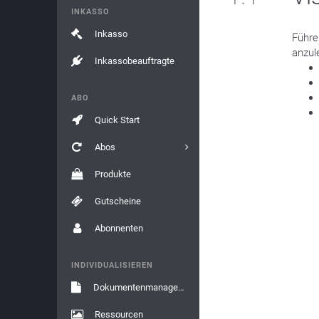
INKASSO
Inkasso
Führe
anzul
Inkassobeauftragte
ABO
Quick Start
Abos
Produkte
Gutscheine
Abonnenten
INDIVIDUALISIEREN
Dokumentenmanagement
Ressourcen