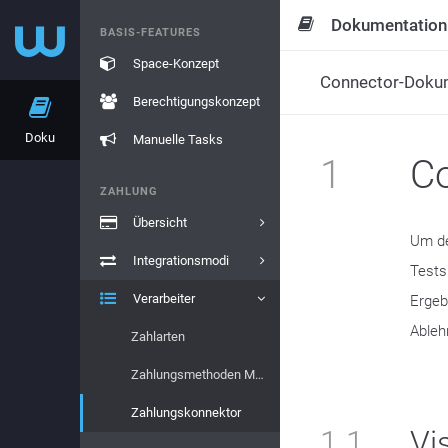
Dokumentation
BASIS-FEATURES
Space-Konzept
Connector-Doku
Berechtigungskonzept
Doku
Manuelle Tasks
1
Co
ZAHLUNG
Übersicht
Um de
Integrationsmodi
Tests
Verarbeiter
Ergeb
Ableh
Zahlarten
Zahlungsmethoden Marken
Zahlungskonnektor
1.1
Vi