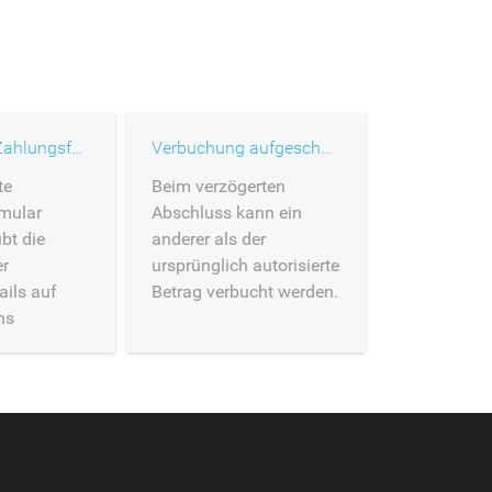
Gehostetes Zahlungsformular
Verbuchung aufgeschoben
te
Beim verzögerten
mular
Abschluss kann ein
bt die
anderer als der
er
ursprünglich autorisierte
ils auf
Betrag verbucht werden.
ns
mular.