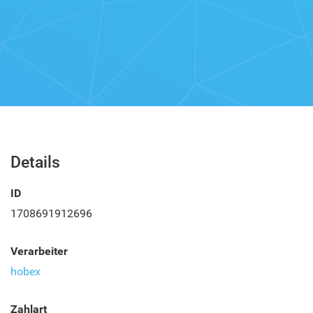
Details
ID
1708691912696
Verarbeiter
hobex
Zahlart