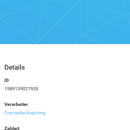
Details
ID
1589139027920
Verarbeiter
Concardis Acquiring
Zahlart