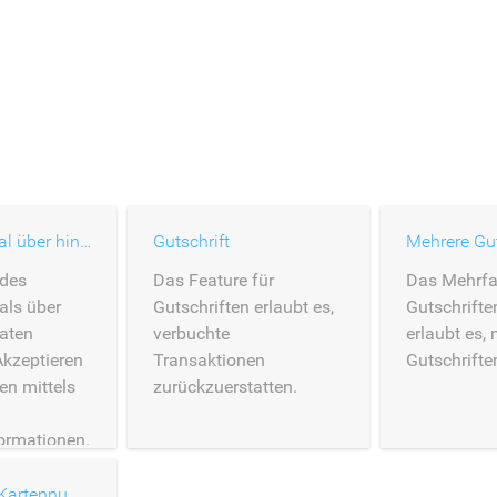
Verkaufskanal über hinterlegte Karten
Gutschrift
Mehrere Gut
 des
Das Feature für
Das Mehrfa
als über
Gutschriften erlaubt es,
Gutschrifte
Daten
verbuchte
erlaubt es,
Akzeptieren
Transaktionen
Gutschrifte
en mittels
zurückzuerstatten.
ormationen.
Eingabe der Kartennummer