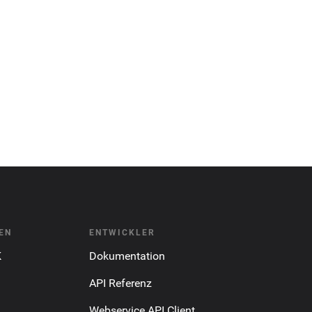
EN
ENTWICKLER
K
Dokumentation
API Referenz
Webservice API Client