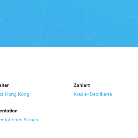
iter
Zahlart
ata Hong Kong
Kredit-/Debitkarte
ntation
ntationen öffnen