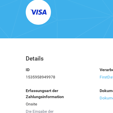
Details
ID
Verarbe
1535958949978
FirstD
Erfassungsart der
Dokume
Zahlungsinformation
Dokume
Onsite
Die Eingabe der