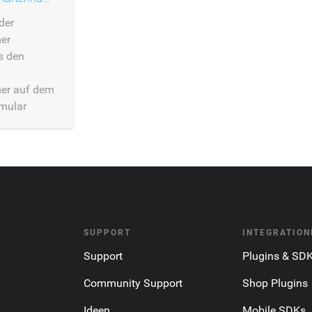
der
er
s den
er auf dem
mular
SUPPORT
INTEGRATION
Support
Plugins & SD
Community Support
Shop Plugins
Ideen
Mobile SDKs