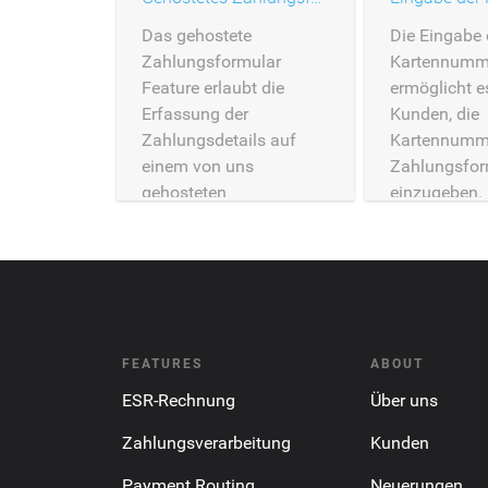
Das gehostete
Die Eingabe 
Zahlungsformular
Kartennumm
Feature erlaubt die
ermöglicht e
Erfassung der
Kunden, die
Zahlungsdetails auf
Kartennumm
einem von uns
Zahlungsfor
gehosteten
einzugeben.
Zahlungsformular.
FEATURES
ABOUT
ESR-Rechnung
Über uns
Zahlungsverarbeitung
Kunden
Payment Routing
Neuerungen