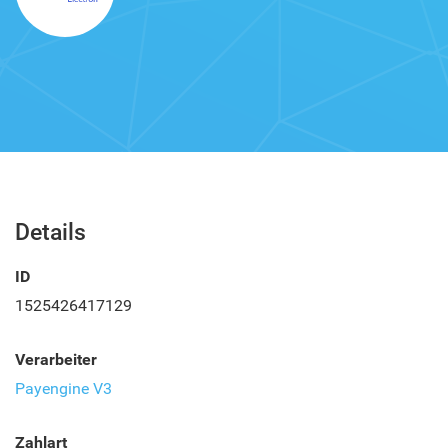
Details
ID
1525426417129
Verarbeiter
Payengine V3
Zahlart