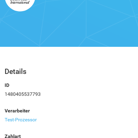
Details
ID
1480405537793
Verarbeiter
Test-Prozessor
Zahlart