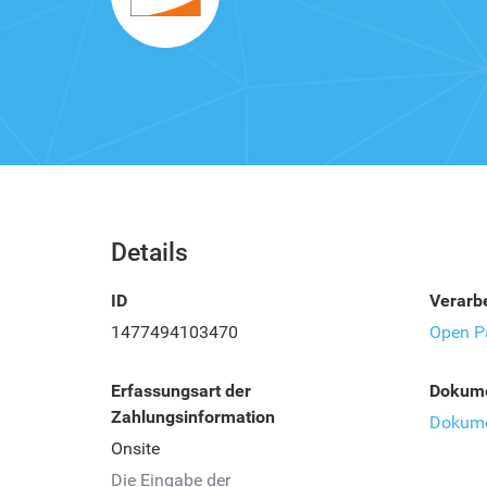
Details
ID
Verarbe
1477494103470
Open P
Erfassungsart der
Dokume
Zahlungsinformation
Dokume
Onsite
Die Eingabe der