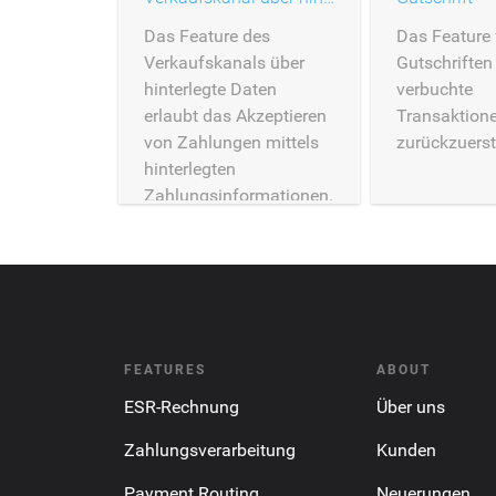
Das Feature des
Das Feature 
Verkaufskanals über
Gutschriften 
hinterlegte Daten
verbuchte
erlaubt das Akzeptieren
Transaktion
von Zahlungen mittels
zurückzuerst
hinterlegten
Zahlungsinformationen.
FEATURES
ABOUT
ESR-Rechnung
Über uns
Zahlungsverarbeitung
Kunden
Payment Routing
Neuerungen