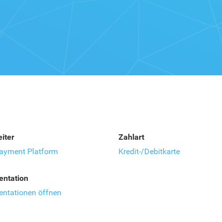
iter
Zahlart
ayment Platform
Kredit-/Debitkarte
ntation
ntationen öffnen