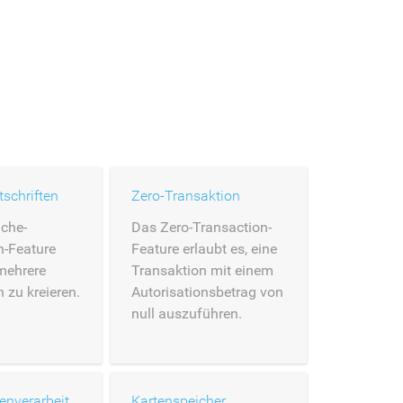
schriften
Zero-Transaktion
che-
Das Zero-Transaction-
n-Feature
Feature erlaubt es, eine
 mehrere
Transaktion mit einem
n zu kreieren.
Autorisationsbetrag von
null auszuführen.
Direkte Kartenverarbeitung
Kartenspeicher