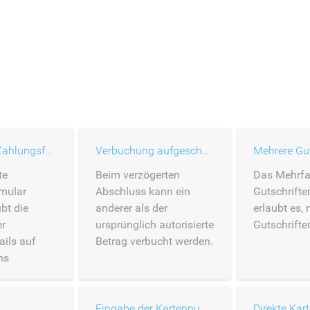
Gehostetes Zahlungsformular
Verbuchung aufgeschoben
Mehrere Gut
te
Beim verzögerten
Das Mehrfa
mular
Abschluss kann ein
Gutschrifte
bt die
anderer als der
erlaubt es,
er
ursprünglich autorisierte
Gutschrifte
ils auf
Betrag verbucht werden.
ns
mular.
Eingabe der Kartennummer