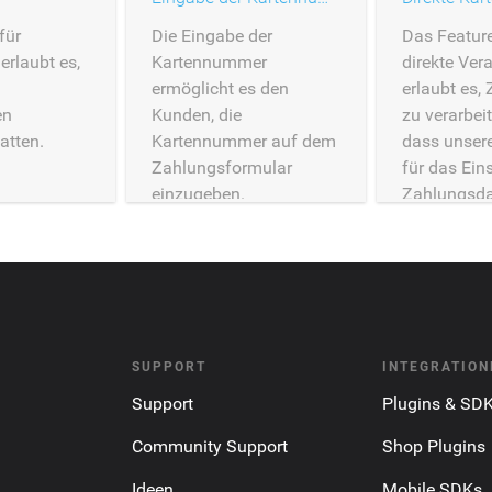
für
Die Eingabe der
Das Feature
erlaubt es,
Kartennummer
direkte Ver
ermöglicht es den
erlaubt es,
en
Kunden, die
zu verarbei
atten.
Kartennummer auf dem
dass unser
Zahlungsformular
für das Ei
einzugeben.
Zahlungsd
verwendet 
müssen.
SUPPORT
INTEGRATION
Support
Plugins & SD
Community Support
Shop Plugins
Ideen
Mobile SDKs