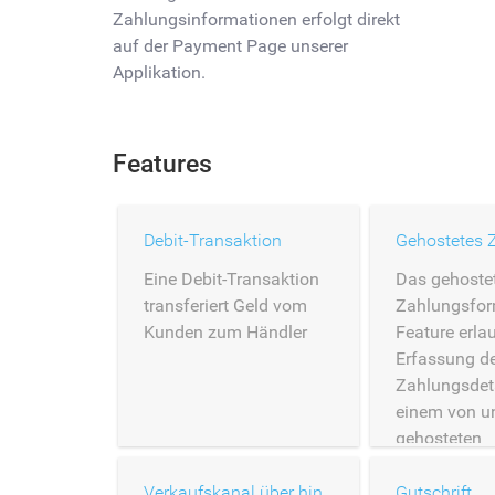
Zahlungsinformationen erfolgt direkt
auf der Payment Page unserer
Applikation.
Features
Debit-Transaktion
Eine Debit-Transaktion
Das gehoste
transferiert Geld vom
Zahlungsfor
Kunden zum Händler
Feature erlau
Erfassung d
Zahlungsdeta
einem von u
gehosteten
Zahlungsfor
Verkaufskanal über hinterlegte Karten
Gutschrift