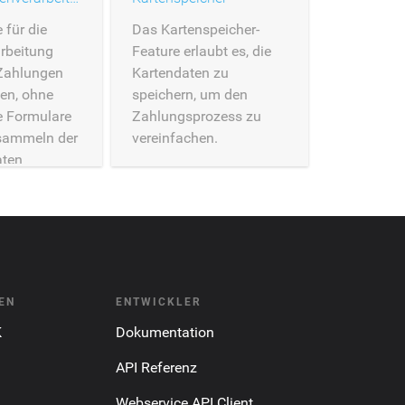
 für die
Das Kartenspeicher-
arbeitung
Feature erlaubt es, die
 Zahlungen
Kartendaten zu
ten, ohne
speichern, um den
e Formulare
Zahlungsprozess zu
nsammeln der
vereinfachen.
aten
werden
EN
ENTWICKLER
K
Dokumentation
API Referenz
Webservice API Client