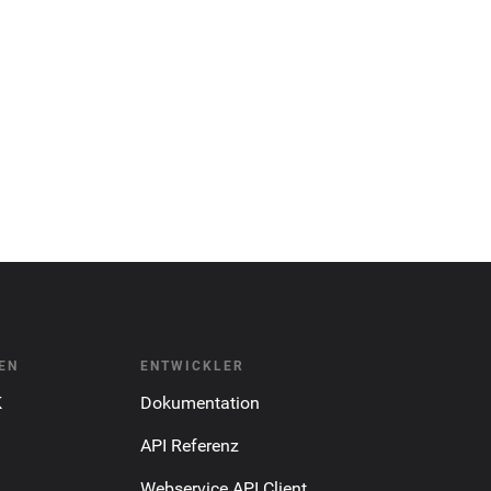
EN
ENTWICKLER
K
Dokumentation
API Referenz
Webservice API Client