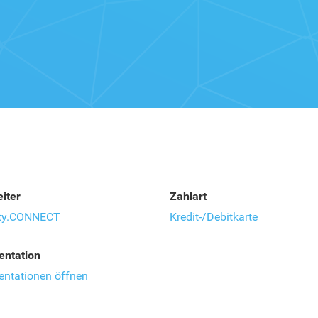
iter
Zahlart
ty.CONNECT
Kredit-/Debitkarte
ntation
ntationen öffnen