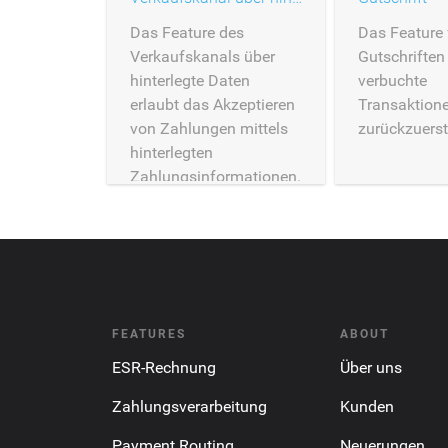
Das Feature des
Das Feature 
Verkaufskanals über
Gutschriften 
hinterlegte Daten
verbuchte
erlaubt das Akzeptieren
Transaktion
von Zahlungen mittels
zurückzuerst
hinterlegten
Zahlungsinformationen.
FEATURES
ABOUT
ESR-Rechnung
Über uns
Zahlungsverarbeitung
Kunden
Payment Routing
Neuerungen