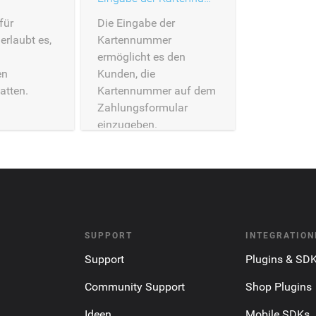
für
Die Eingabe der
erlaubt es,
Kartennummer
ermöglicht es den
en
Kunden, die
atten.
Kartennummer auf dem
Zahlungsformular
einzugeben.
SUPPORT
INTEGRATION
Support
Plugins & SD
Community Support
Shop Plugins
Ideen
Mobile SDKs