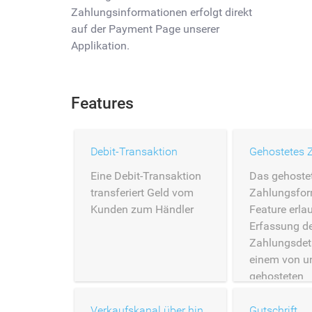
Zahlungsinformationen erfolgt direkt
auf der Payment Page unserer
Applikation.
Features
Debit-Transaktion
Eine Debit-Transaktion
Das gehoste
transferiert Geld vom
Zahlungsfor
Kunden zum Händler
Feature erlau
Erfassung d
Zahlungsdeta
einem von u
gehosteten
Zahlungsfor
Verkaufskanal über hinterlegte Karten
Gutschrift