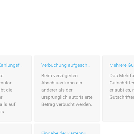
Gehostetes Zahlungsformular
Verbuchung aufgeschoben
Mehrere Gut
te
Beim verzögerten
Das Mehrfa
mular
Abschluss kann ein
Gutschrifte
bt die
anderer als der
erlaubt es,
er
ursprünglich autorisierte
Gutschrifte
ils auf
Betrag verbucht werden.
ns
mular.
Eingabe der Kartennummer