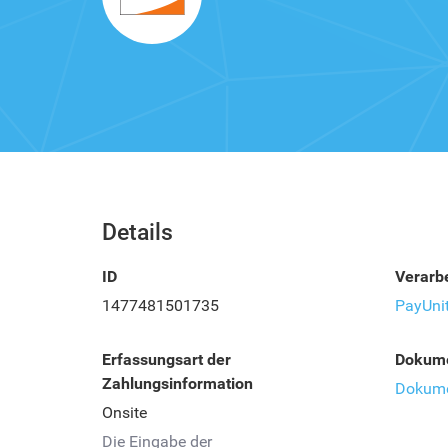
Details
ID
Verarbe
1477481501735
PayUni
Erfassungsart der
Dokume
Zahlungsinformation
Dokume
Onsite
Die Eingabe der