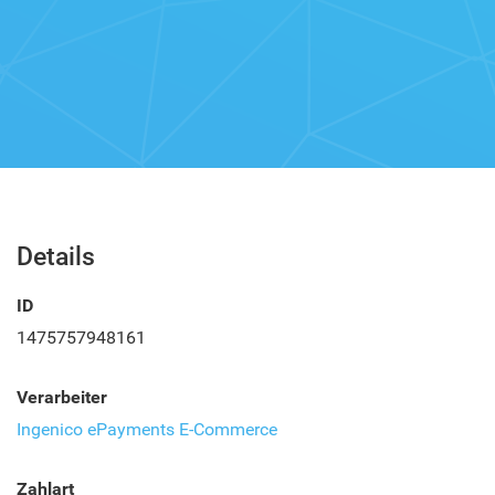
Details
ID
1475757948161
Verarbeiter
Ingenico ePayments E-Commerce
Zahlart