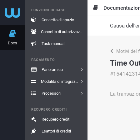
Documentazio
FUNZIONI DI BASE
Concetto di spazio
Causa dell’e
Concetto di autorizzazione
Docs
Task manuali
Motivi del 
PAGAMENTO
Time Ou
Panoramica
#15414231
Modalità di integrazione
La transazio
Processori
RECUPERO CREDITI
Recupero crediti
Esattori di crediti