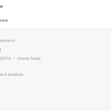
ne
rrore
fallimento
t
45976
Utente finale
ne è scaduta.