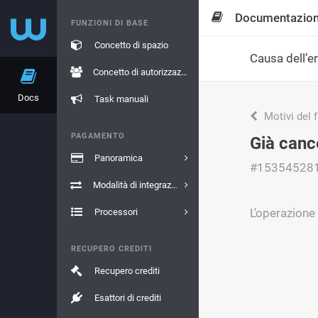
Documentazio
FUNZIONI DI BASE
Concetto di spazio
Causa dell’e
Concetto di autorizzazione
Docs
Task manuali
Motivi del 
PAGAMENTO
Già canc
Panoramica
#15354528
Modalità di integrazione
L'operazione
Processori
RECUPERO CREDITI
Recupero crediti
Esattori di crediti