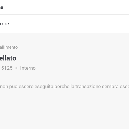
ne
rrore
fallimento
ellato
15125
Interno
 non può essere eseguita perché la transazione sembra esse