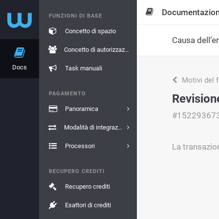
Documentazio
FUNZIONI DI BASE
Concetto di spazio
Causa dell’e
Concetto di autorizzazione
Docs
Task manuali
Motivi del 
PAGAMENTO
Revision
Panoramica
#15229367
Modalità di integrazione
La transazio
Processori
RECUPERO CREDITI
Recupero crediti
Esattori di crediti