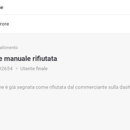
ne
rrore
fallimento
e manuale rifiutata
32654
Utente finale
ne è già segnata come rifiutata dal commerciante sulla das