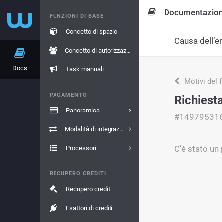
Documentazio
FUNZIONI DI BASE
Concetto di spazio
Causa dell’e
Concetto di autorizzazione
Docs
Task manuali
Motivi del 
PAGAMENTO
Richiest
Panoramica
#14979531
Modalità di integrazione
C'è stato un
Processori
RECUPERO CREDITI
Recupero crediti
Esattori di crediti