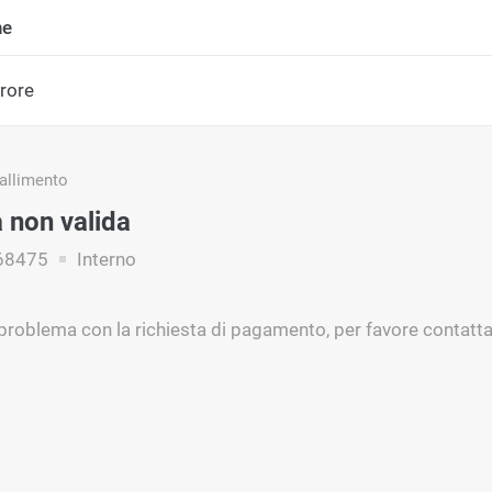
ne
rrore
fallimento
a non valida
68475
Interno
 problema con la richiesta di pagamento, per favore contatta 