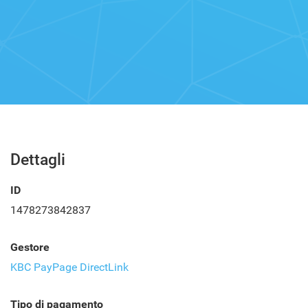
Dettagli
ID
1478273842837
Gestore
KBC PayPage DirectLink
Tipo di pagamento