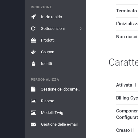
ISCRIZIONE
Terminato
Inizio rapido
L'inizializ
Sottoscrizioni
Non riusci
Prodotti
Coupon
Caratte
Iscritti
PERSONALIZZA
Attivata il
Gestione dei documenti
Billing Cy
Risorse
Componen
Modelli Twig
Configura
Gestione delle e-mail
Creato il