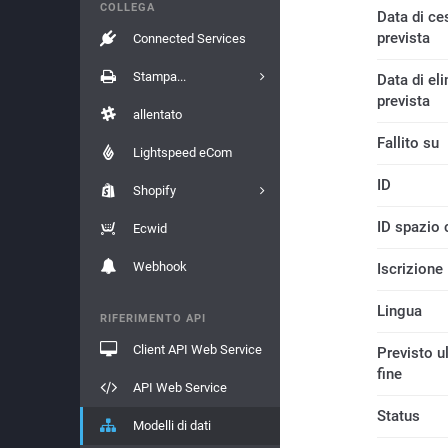
COLLEGA
Data di c
prevista
Connected Services
Stampa...
Data di el
prevista
allentato
Fallito su
Lightspeed eCom
ID
Shopify
ID spazio 
Ecwid
Webhook
Iscrizione
Lingua
RIFERIMENTO API
Client API Web Service
Previsto u
fine
API Web Service
Status
Modelli di dati