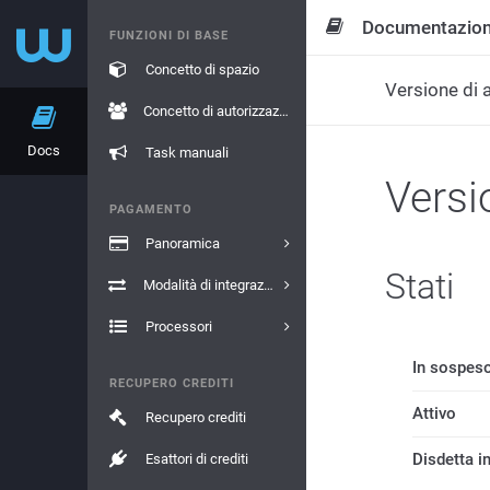
Documentazio
FUNZIONI DI BASE
Concetto di spazio
Versione di
Concetto di autorizzazione
Docs
Task manuali
Versi
PAGAMENTO
Panoramica
Stati
Modalità di integrazione
Processori
In sospes
RECUPERO CREDITI
Attivo
Recupero crediti
Disdetta i
Esattori di crediti