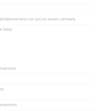
e dell'abbonamento non può più essere cambiata.
 fallita.
bbonamento.
to.
abbonamento.