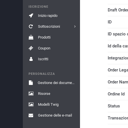
ISCRIZIONE
Draft Orde
Inizio rapido
ID
Sottoscrizioni
ID spazio 
Prodotti
Id della c
Coupon
Integrazio
Iscritti
Order Lega
PERSONALIZZA
Order Na
Gestione dei documenti
Risorse
Ordine Id
Modelli Twig
Status
Gestione delle e-mail
Transazio