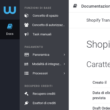
Documentazio
FUNZIONI DI BASE
Concetto di spazio
Shopify Tran
Concetto di autorizzazione
Docs
Task manuali
Shopi
PAGAMENTO
Panoramica
Caratte
Modalità di integrazione
Processori
Creato il
RECUPERO CREDITI
Data di el
Recupero crediti
prevista
Esattori di crediti
Draft Order