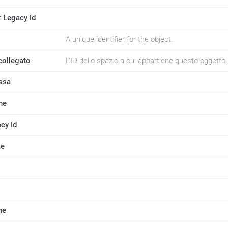
r Legacy Id
A unique identifier for the object.
collegato
L'ID dello spazio a cui appartiene questo oggetto.
assa
ne
cy Id
me
ne