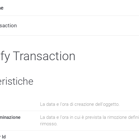
ne
saction
fy Transaction
ristiche
La data e l'ora di creazione dell'oggetto.
iminazione
La data e l'ora in cui è prevista la rimozione defini
rimosso.
 Id